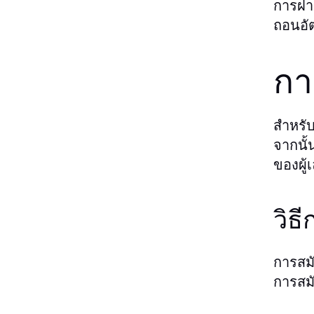
การฝาก
ถอนอัต
กา
สำหรับ
จากนั้
ของผู้เ
วิธ
การสมั
การสมั