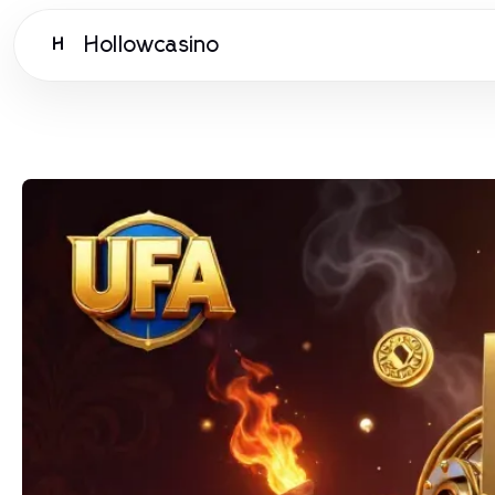
Hollowcasino
H