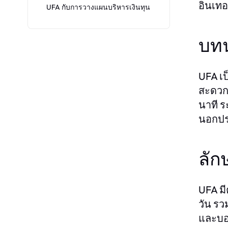
อินเทอ
UFA กับการวางแผนบริหารเงินทุน
บทน
UFA เป
สะดวกใ
นาที ร
นอกป
ลัก
UFA ม
วัน รว
และบอ