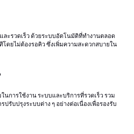
ละรวดเร็ว ด้วยระบบอัตโนมัติที่ทำงานตลอด
ทีโดยไม่ต้องรอคิว ซึ่งเพิ่มความสะดวกสบายใน
?
นการใช้งาน ระบบและบริการที่รวดเร็ว รวม
รับปรุงระบบต่าง ๆ อย่างต่อเนื่องเพื่อรองรับ