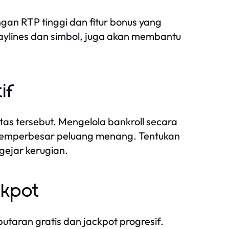
ngan RTP tinggi dan fitur bonus yang
lines dan simbol, juga akan membantu
if
as tersebut. Mengelola bankroll secara
memperbesar peluang menang. Tentukan
ejar kerugian.
ckpot
putaran gratis dan jackpot progresif.