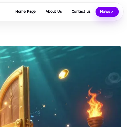
Home Page
About Us
Contact us
News