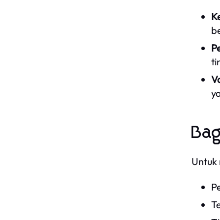
K
b
P
ti
V
y
Bag
Untuk 
Pe
Te