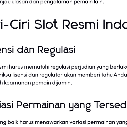
injau ulasan dan pengalaman pemain lain.
ri-Ciri Slot Resmi In
ensi dan Regulasi
esmi harus mematuhi regulasi perjudian yang berla
ksa lisensi dan regulator akan memberi tahu Anda
h keamanan pemain dijamin.
iasi Permainan yang Tersed
ang baik harus menawarkan variasi permainan yang lu