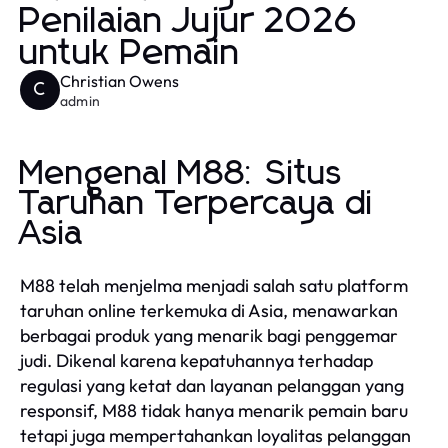
Penilaian Jujur 2026
untuk Pemain
Christian Owens
C
admin
Mengenal M88: Situs
Taruhan Terpercaya di
Asia
M88 telah menjelma menjadi salah satu platform
taruhan online terkemuka di Asia, menawarkan
berbagai produk yang menarik bagi penggemar
judi. Dikenal karena kepatuhannya terhadap
regulasi yang ketat dan layanan pelanggan yang
responsif, M88 tidak hanya menarik pemain baru
tetapi juga mempertahankan loyalitas pelanggan