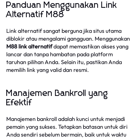
Panduan Menggunakan Link
Alternatif M88
Link alternatif sangat berguna jika situs utama
diblokir atau mengalami gangguan. Menggunakan
M88 link alternatif
dapat memastikan akses yang
lancar dan tanpa hambatan pada platform
taruhan pilihan Anda. Selain itu, pastikan Anda
memilih link yang valid dan resmi.
Manajemen Bankroll yang
Efektif
Manajemen bankroll adalah kunci untuk menjadi
pemain yang sukses. Tetapkan batasan untuk diri
Anda sendiri sebelum bermain, baik untuk waktu