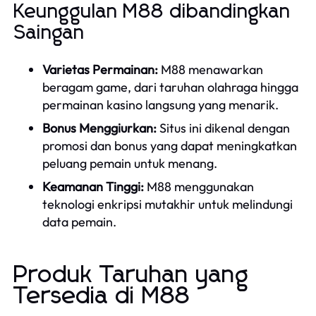
Keunggulan M88 dibandingkan
Saingan
Varietas Permainan:
M88 menawarkan
beragam game, dari taruhan olahraga hingga
permainan kasino langsung yang menarik.
Bonus Menggiurkan:
Situs ini dikenal dengan
promosi dan bonus yang dapat meningkatkan
peluang pemain untuk menang.
Keamanan Tinggi:
M88 menggunakan
teknologi enkripsi mutakhir untuk melindungi
data pemain.
Produk Taruhan yang
Tersedia di M88