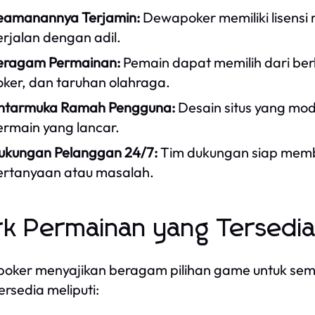
eamanannya Terjamin:
Dewapoker memiliki lisens
erjalan dengan adil.
eragam Permainan:
Pemain dapat memilih dari berb
oker, dan taruhan olahraga.
ntarmuka Ramah Pengguna:
Desain situs yang mo
ermain yang lancar.
ukungan Pelanggan 24/7:
Tim dukungan siap memb
ertanyaan atau masalah.
k Permainan yang Tersedi
oker menyajikan beragam pilihan game untuk sem
ersedia meliputi: