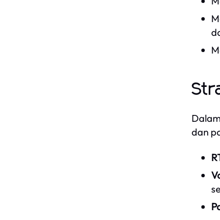
M
M
d
M
Str
Dalam 
dan pa
RT
Vo
s
Pa