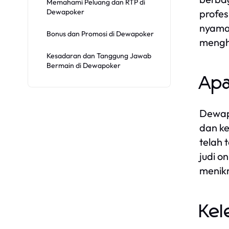
Memahami Peluang dan RTP di
Dewapoker
profe
nyaman
Bonus dan Promosi di Dewapoker
mengha
Kesadaran dan Tanggung Jawab
Bermain di Dewapoker
Apa
Dewap
dan k
telah 
judi o
menikm
Kel