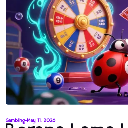
Gambling
-
May 11, 2026