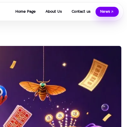
Home Page
About Us
Contact us
News