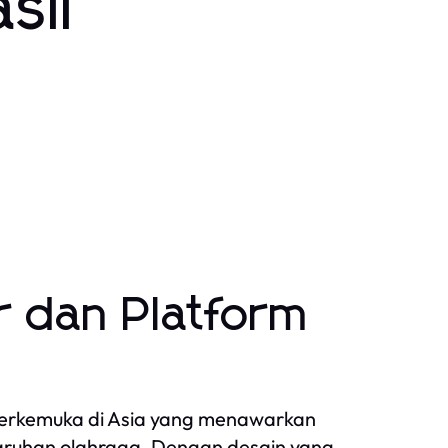
sil
 dan Platform
 terkemuka di Asia yang menawarkan
taruhan olahraga. Dengan desain yang