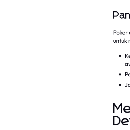
Pan
Poker
untuk 
Ke
a
P
Ja
Me
De