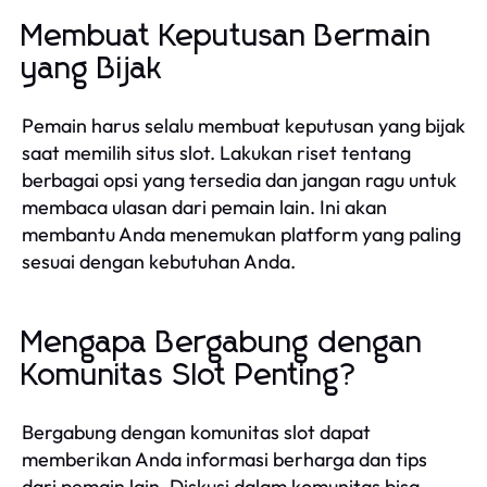
Membuat Keputusan Bermain
yang Bijak
Pemain harus selalu membuat keputusan yang bijak
saat memilih situs slot. Lakukan riset tentang
berbagai opsi yang tersedia dan jangan ragu untuk
membaca ulasan dari pemain lain. Ini akan
membantu Anda menemukan platform yang paling
sesuai dengan kebutuhan Anda.
Mengapa Bergabung dengan
Komunitas Slot Penting?
Bergabung dengan komunitas slot dapat
memberikan Anda informasi berharga dan tips
dari pemain lain. Diskusi dalam komunitas bisa