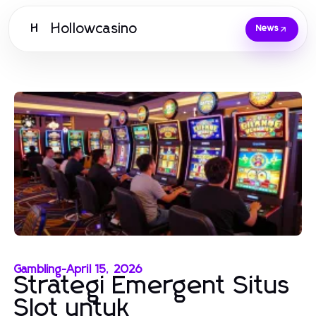
Hollowcasino
H
News
Gambling
-
April 15, 2026
Strategi Emergent Situs
Slot untuk