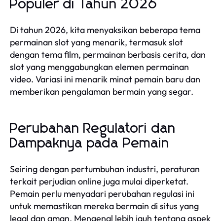
Populer di Tahun 2026
Di tahun 2026, kita menyaksikan beberapa tema
permainan slot yang menarik, termasuk slot
dengan tema film, permainan berbasis cerita, dan
slot yang menggabungkan elemen permainan
video. Variasi ini menarik minat pemain baru dan
memberikan pengalaman bermain yang segar.
Perubahan Regulatori dan
Dampaknya pada Pemain
Seiring dengan pertumbuhan industri, peraturan
terkait perjudian online juga mulai diperketat.
Pemain perlu menyadari perubahan regulasi ini
untuk memastikan mereka bermain di situs yang
legal dan aman. Mengenal lebih jauh tentang aspek