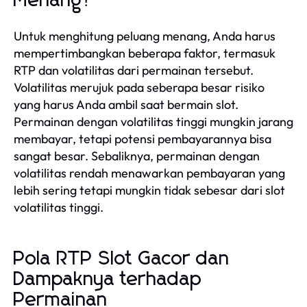
Menang?
Untuk menghitung peluang menang, Anda harus
mempertimbangkan beberapa faktor, termasuk
RTP dan volatilitas dari permainan tersebut.
Volatilitas merujuk pada seberapa besar risiko
yang harus Anda ambil saat bermain slot.
Permainan dengan volatilitas tinggi mungkin jarang
membayar, tetapi potensi pembayarannya bisa
sangat besar. Sebaliknya, permainan dengan
volatilitas rendah menawarkan pembayaran yang
lebih sering tetapi mungkin tidak sebesar dari slot
volatilitas tinggi.
Pola RTP Slot Gacor dan
Dampaknya terhadap
Permainan