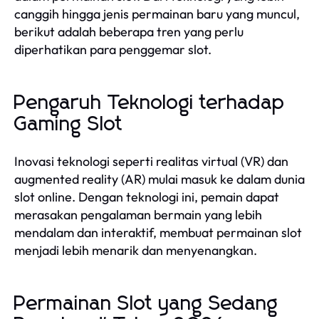
canggih hingga jenis permainan baru yang muncul,
berikut adalah beberapa tren yang perlu
diperhatikan para penggemar slot.
Pengaruh Teknologi terhadap
Gaming Slot
Inovasi teknologi seperti realitas virtual (VR) dan
augmented reality (AR) mulai masuk ke dalam dunia
slot online. Dengan teknologi ini, pemain dapat
merasakan pengalaman bermain yang lebih
mendalam dan interaktif, membuat permainan slot
menjadi lebih menarik dan menyenangkan.
Permainan Slot yang Sedang