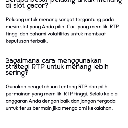
di slot gacor?
Peluang untuk menang sangat tergantung pada
mesin slot yang Anda pilih. Cari yang memiliki RTP
tinggi dan pahami volatilitas untuk membuat
keputusan terbaik.
Bagaimana cara menggunakan
strategi RTP untuk menang lebih
sering?
Gunakan pengetahuan tentang RTP dan pilih
permainan yang memiliki RTP tinggi. Selalu kelola
anggaran Anda dengan baik dan jangan tergoda
untuk terus bermain jika mengalami kekalahan.