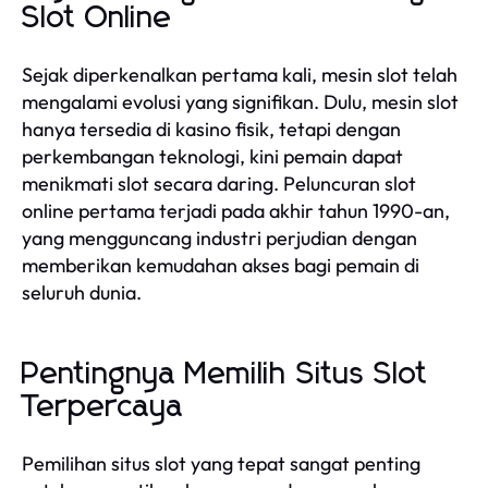
Slot Online
Sejak diperkenalkan pertama kali, mesin slot telah
mengalami evolusi yang signifikan. Dulu, mesin slot
hanya tersedia di kasino fisik, tetapi dengan
perkembangan teknologi, kini pemain dapat
menikmati slot secara daring. Peluncuran slot
online pertama terjadi pada akhir tahun 1990-an,
yang mengguncang industri perjudian dengan
memberikan kemudahan akses bagi pemain di
seluruh dunia.
Pentingnya Memilih Situs Slot
Terpercaya
Pemilihan situs slot yang tepat sangat penting