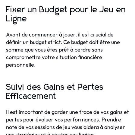
Fixer un Budget pour le Jeu en
Ligne
Avant de commencer à jouer, il est crucial de
définir un budget strict. Ce budget doit être une
somme que vous êtes prêt à perdre sans
compromettre votre situation financière
personnelle.
Suivi des Gains et Pertes
Efficacement
Il est important de garder une trace de vos gains et
pertes pour évaluer vos performances. Prendre
note de vos sessions de jeu vous aidera à analyser
vos stratégies et à ajuster vos limites.