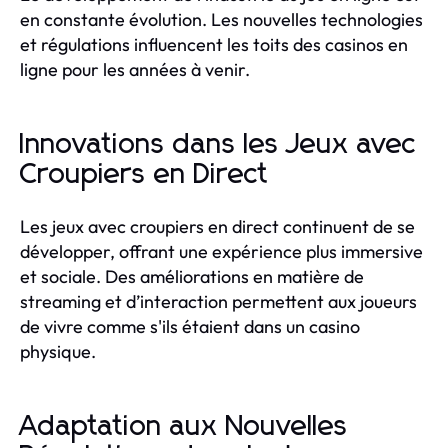
en constante évolution. Les nouvelles technologies
et régulations influencent les toits des casinos en
ligne pour les années à venir.
Innovations dans les Jeux avec
Croupiers en Direct
Les jeux avec croupiers en direct continuent de se
développer, offrant une expérience plus immersive
et sociale. Des améliorations en matière de
streaming et d’interaction permettent aux joueurs
de vivre comme s'ils étaient dans un casino
physique.
Adaptation aux Nouvelles