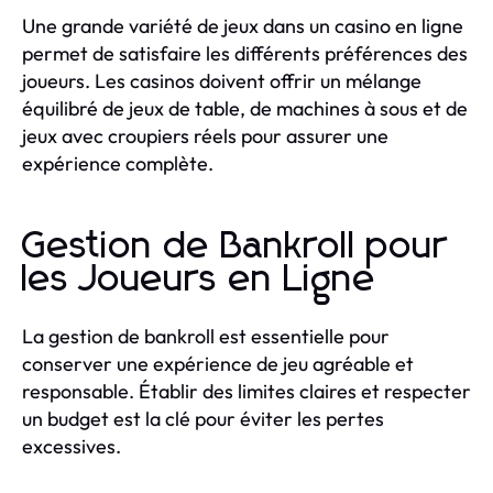
Une grande variété de jeux dans un casino en ligne
permet de satisfaire les différents préférences des
joueurs. Les casinos doivent offrir un mélange
équilibré de jeux de table, de machines à sous et de
jeux avec croupiers réels pour assurer une
expérience complète.
Gestion de Bankroll pour
les Joueurs en Ligne
La gestion de bankroll est essentielle pour
conserver une expérience de jeu agréable et
responsable. Établir des limites claires et respecter
un budget est la clé pour éviter les pertes
excessives.