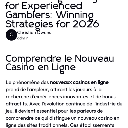
for Experienced
Gamblers: Winning
Strategies for 2026
Christian Owens
C
admin
Comprendre le Nouveau
Casino en Ligne
Le phénomène des
nouveaux casinos en ligne
prend de l'ampleur, attirant les joueurs à la
recherche d'expériences innovantes et de bonus
attractifs. Avec l'évolution continue de l'industrie du
jeu, il devient essentiel pour les parieurs de
comprendre ce qui distingue un nouveau casino en
ligne des sites traditionnels. Ces établissements