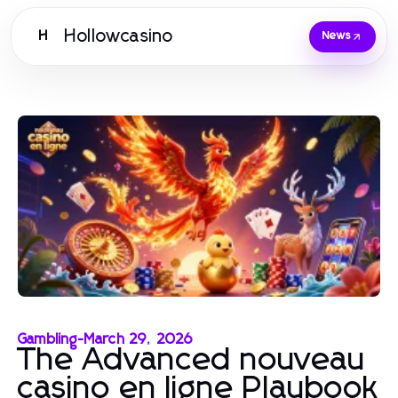
Hollowcasino
H
News
Gambling
-
March 29, 2026
The Advanced nouveau
casino en ligne Playbook