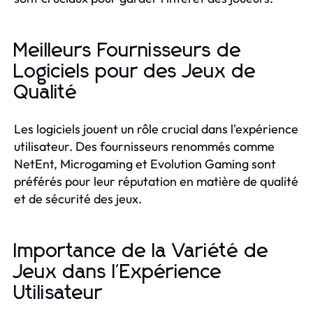
Meilleurs Fournisseurs de
Logiciels pour des Jeux de
Qualité
Les logiciels jouent un rôle crucial dans l'expérience
utilisateur. Des fournisseurs renommés comme
NetEnt, Microgaming et Evolution Gaming sont
préférés pour leur réputation en matière de qualité
et de sécurité des jeux.
Importance de la Variété de
Jeux dans l'Expérience
Utilisateur