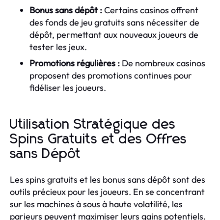
Bonus sans dépôt :
Certains casinos offrent
des fonds de jeu gratuits sans nécessiter de
dépôt, permettant aux nouveaux joueurs de
tester les jeux.
Promotions régulières :
De nombreux casinos
proposent des promotions continues pour
fidéliser les joueurs.
Utilisation Stratégique des
Spins Gratuits et des Offres
sans Dépôt
Les spins gratuits et les bonus sans dépôt sont des
outils précieux pour les joueurs. En se concentrant
sur les machines à sous à haute volatilité, les
parieurs peuvent maximiser leurs gains potentiels.